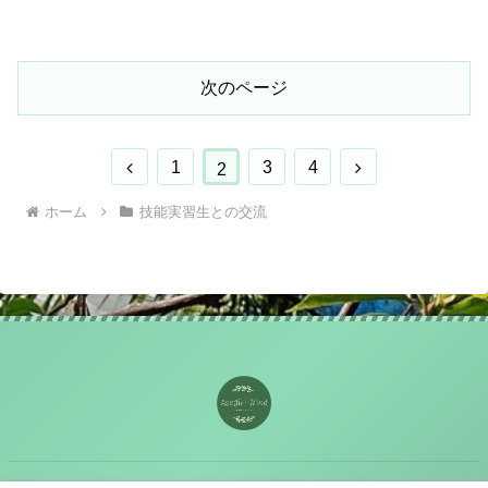
次のページ
前
次
1
3
4
2
へ
へ
ホーム
技能実習生との交流