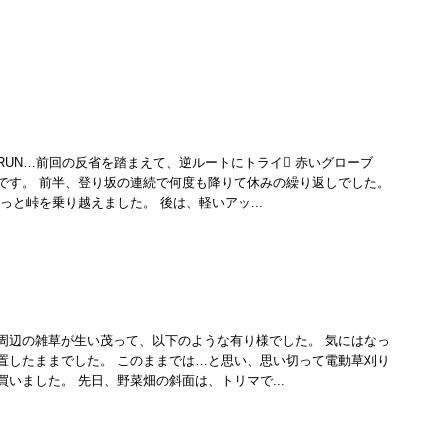
RUN…前回の反省を踏まえて、逆ルートにトライ 赤いグローブ
です。 前半、登り坂の連続で何度も降りて休みの繰り返しでした。
っと峠を乗り越えました。 後は、軽いアッ...
周辺の雑草が生い茂って、以下のような有り様でした。 気にはなっ
置したままでした。 このままでは…と思い、思い切って電動草刈り
いました。 先日、野菜畑の斜面は、トリマで...