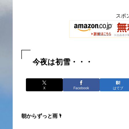
スポ
今夜は初雪・・・
X
Facebook
はてブ
朝からずっと雨🌂