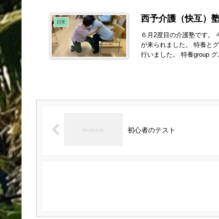
西予介護（快互）塾…
日常
６月2度目の介護塾です。
が来られました。 特養と
行いました。 特養group グ
初心者のテスト