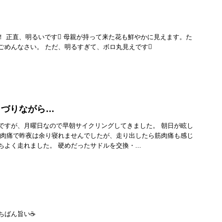
！ 正直、明るいです 母親が持って来た花も鮮やかに見えます。た
ごめんなさい。 ただ、明るすぎて、ボロ丸見えです
きづりながら…
ですが、月曜日なので早朝サイクリングしてきました。 朝日が眩し
筋肉痛で昨夜は余り寝れませんでしたが、走り出したら筋肉痛も感じ
よく走れました。 硬めだったサドルを交換・...
ばん旨い☕️