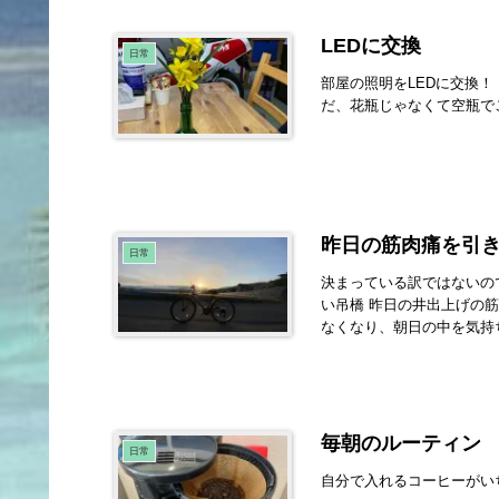
LEDに交換
日常
部屋の照明をLEDに交換！
だ、花瓶じゃなくて空瓶で
昨日の筋肉痛を引
日常
決まっている訳ではないの
い吊橋 昨日の井出上げの
なくなり、朝日の中を気持ち
毎朝のルーティン
日常
自分で入れるコーヒーがいち