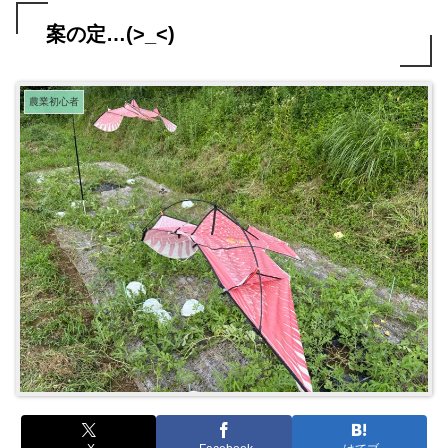
案の定…(>_<)
農業初心者