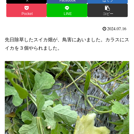
X
Facebook
はてブ
Pocket
LINE
コピー
2024.07.16
先日除草したスイカ畑が、鳥害にあいました。カラスにス
イカを３個やられました。