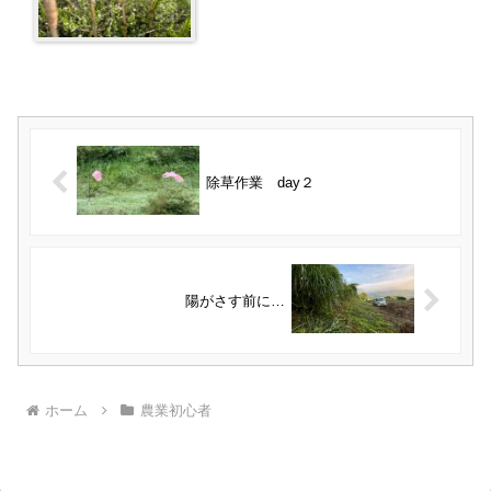
除草作業 day２
陽がさす前に…
ホーム
農業初心者